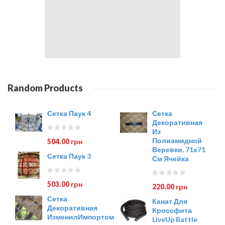
Random Products
Сетка Паук 4
Сетка
Декоративная
Из
Полиамидной
504.00 грн
Веревки, 71х71
Сетка Паук 3
См Ячейка
503.00 грн
220.00 грн
Сетка
Канат Для
Декоративная
Кроссфита
ИзменилИмпортом
LiveUp Battle