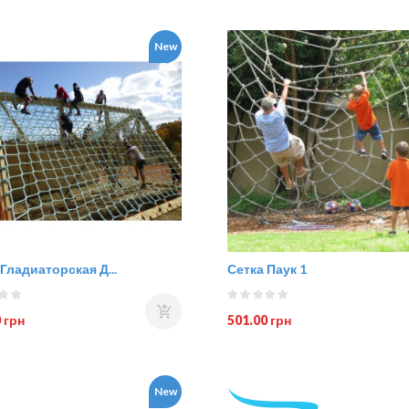
New
Гладиаторская Д...
Сетка Паук 1
 грн
501.00 грн
New