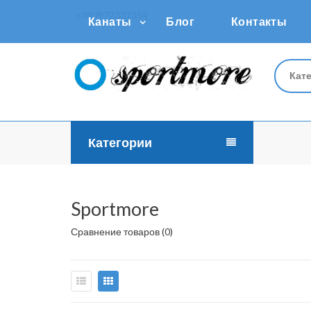
+380972337354
Канаты
Блог
Контакты
Кат
Категории
Производитель
Sportmore
Sportmore
Сравнение товаров (0)