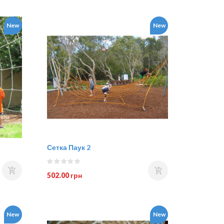
New
New
Сетка Паук 2
502.00 грн
New
New