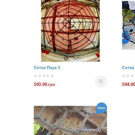
Сетка Паук 3
Сетка 
503.00 грн
504.00
New