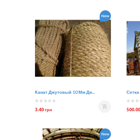
New
Канат Джутовый 10 Мм Ди...
Сетка 
3.40 грн
500.00
New