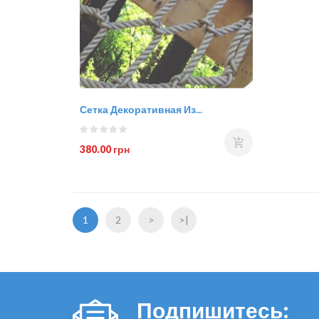
Сетка Декоративная Из...
380.00 грн
1
2
>
>|
Подпишитесь: